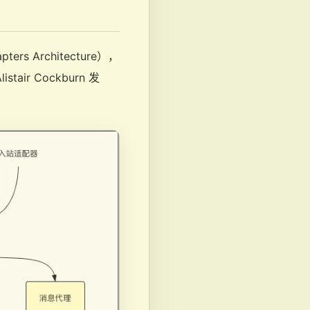
rs Architecture），
 Cockburn 发