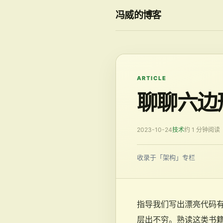
冯威的博客
ARTICLE
聊聊六边
2023-10-24
技术
约 1 分钟阅读
收录于「架构」专栏
指导我们写出漂亮代码有
层出不穷。熟读这类书