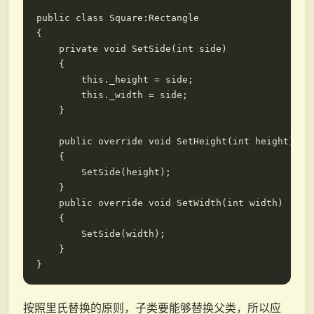
public class Square:Rectangle

{

    private void SetSide(int side)

    {

        this._height = side;

        this._width = side;

    }

    public override void SetHeight(int height)

    {

        SetSide(height);

    }

    public override void SetWidth(int width)

    {

        SetSide(width);

    }

按照里氏替换的原则，子类要能够替换父类，所以应