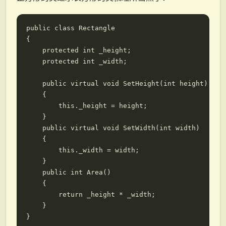
public class Rectangle

{

    protected int _height;

    protected int _width;

    public virtual void SetHeight(int height)

    {

        this._height = height;

    }

    public virtual void SetWidth(int width)

    {

        this._width = width;

    }

    public int Area()

    {

        return _height * _width;

    }

}
