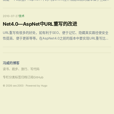
进，可以更好地支持URl重写，下面结合在Net4.0—AspNet中URL重写的
改进一文中的例子来讲解下Hyperlink这个新 …
2010-07-27
技术
Net4.0—AspNet中URL重写的改进
URL重写有很多的好处，如有利于SEO、便于记忆、隐藏真实路径使安全
性提高、便于更新等等。在AspNet4.0之前的版本中要实现URL重写比较
复杂，有时还会借助第三方类库，而在AspNet4.0中可以很方面实现，下
面就一步一步来讲解怎样在AspNet4.0中实现URL重写。 1 …
冯威的博客
读书、跑步、旅行、写代码
专栏
分类
标签
归档
订阅
GitHub
© 2026 oec2003 · Powered by Hugo