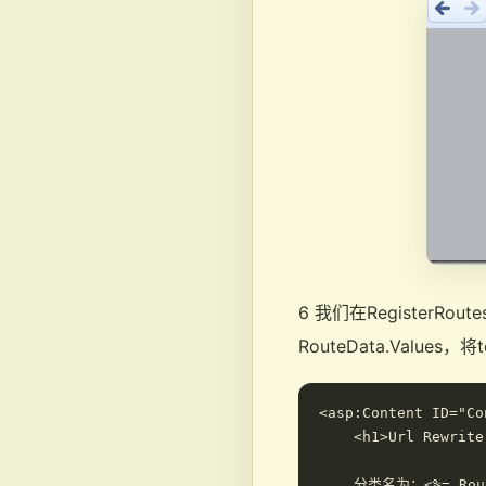
6 我们在Register
RouteData.Values
<asp:Content ID="Co
    <h1>Url Rewrite
    分类名为：<%= Route