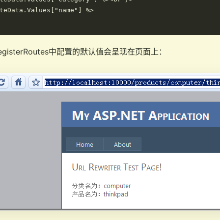
Data.Values["name"] %>

gisterRoutes中配置的默认值会呈现在页面上：