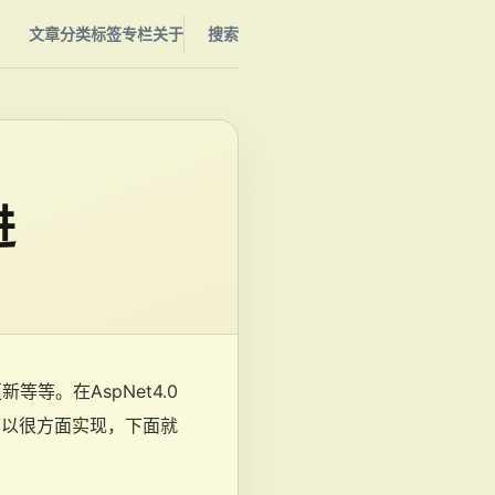
文章
分类
标签
专栏
关于
搜索
进
等。在AspNet4.0
中可以很方面实现，下面就