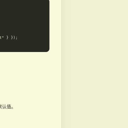
" } });

：配置默认值。