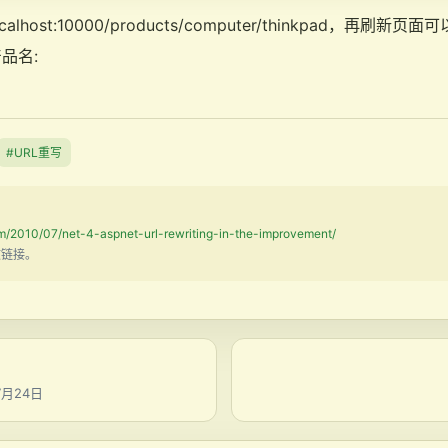
localhost:10000/products/computer/thinkpad，再
品名:
#URL重写
om/2010/07/net-4-aspnet-url-rewriting-in-the-improvement/
文链接。
月24日