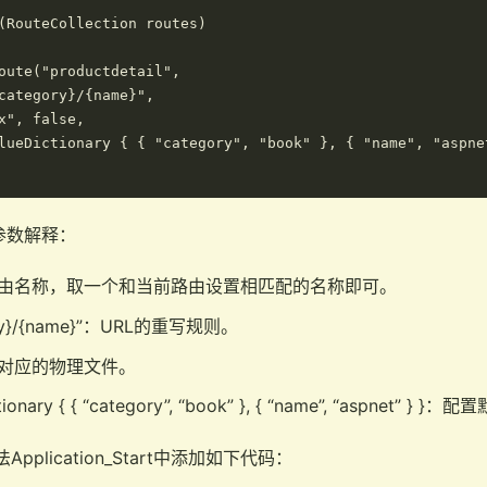
(RouteCollection routes)

oute("productdetail",

category}/{name}",

x", false,

lueDictionary { { "category", "book" }, { "name", "aspnet
的参数解释：
ail”：路由名称，取一个和当前路由设置相匹配的名称即可。
gory}/{name}”：URL的重写规则。
：配置对应的物理文件。
ionary { { “category”, “book” }, { “name”, “aspnet” } }
方法Application_Start中添加如下代码：