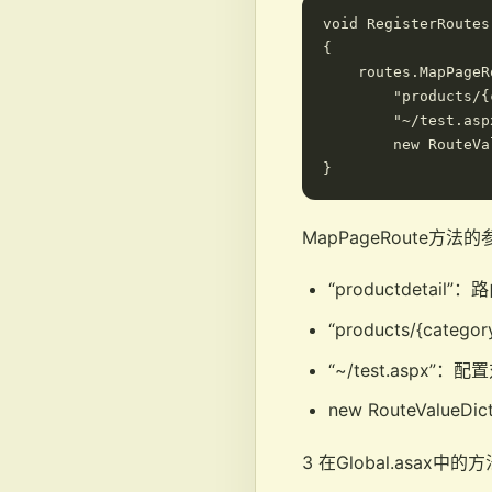
void RegisterRoutes
{

    routes.MapPageR
        "products/{
        "~/test.asp
        new RouteVa
MapPageRoute方法
“productdet
“products/{cate
“~/test.aspx”
new RouteValueDict
3 在Global.asax中的