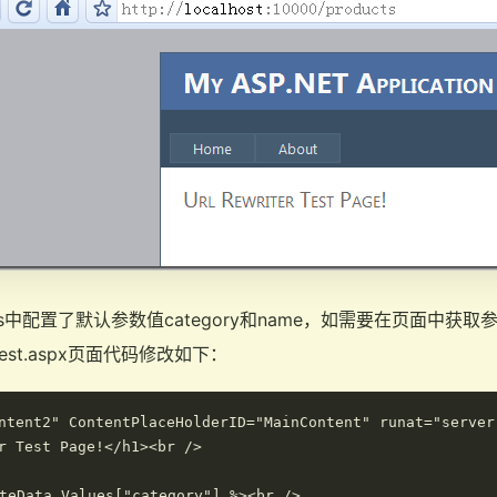
Routes中配置了默认参数值category和name，如需要在页面中
，将test.aspx页面代码修改如下：
ntent2" ContentPlaceHolderID="MainContent" runat="server"
r Test Page!</h1><br />

Data.Values["category"] %><br />
