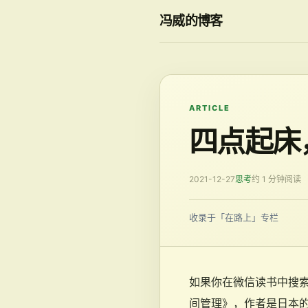
冯威的博客
ARTICLE
四点起床
2021-12-27
思考
约 1 分钟阅读
收录于「在路上」专栏
如果你在微信读书中搜
间管理》，作者是日本