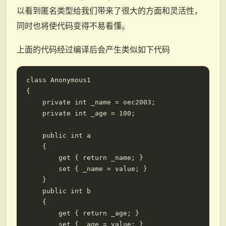
以看到匿名类型给我们带来了很大的方面和灵活性，
同时也将使代码变得不易看懂。
上面的代码经过编译后会产生类似如下代码
class Anonymous1

{

    private int _name = oec2003;

    private int _age = 100;

    public int a

    {

        get { return _name; }

        set { _name = value; }

    }

    public int b

    {

        get { return _age; }

        set { _age = value; }
