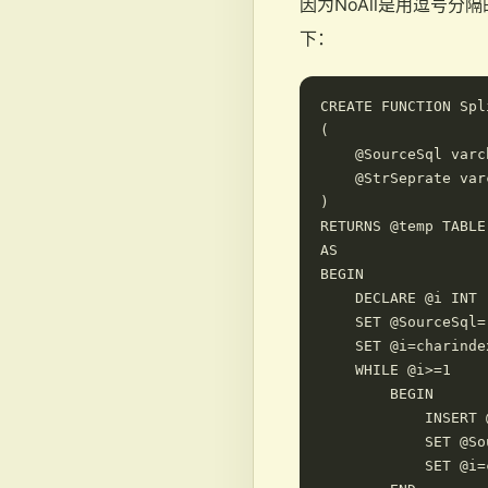
因为NoAll是用逗号分
下：
CREATE FUNCTION Spli
(

    @SourceSql varc
    @StrSeprate var
)

RETURNS @temp TABLE
AS

BEGIN

    DECLARE @i INT

    SET @SourceSql=
    SET @i=charinde
    WHILE @i>=1

        BEGIN

            INSERT 
            SET @So
            SET @i=