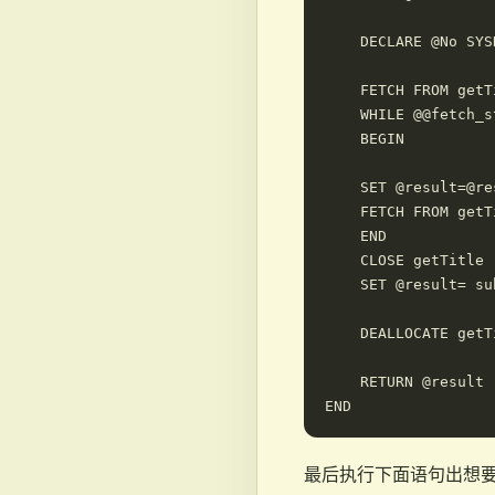
    DECLARE @No SYSN
    FETCH FROM getT
    WHILE @@fetch_s
    BEGIN

    SET @result=@re
    FETCH FROM getT
    END

    CLOSE getTitle

    SET @result= su
    DEALLOCATE getTi
    RETURN @result

最后执行下面语句出想要