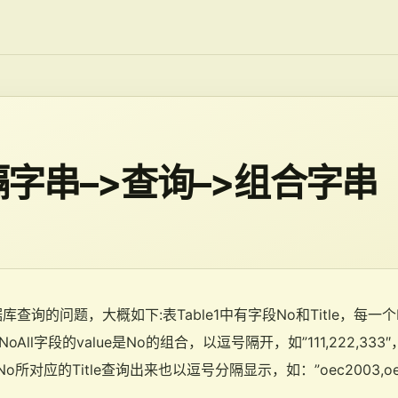
隔字串–>查询–>组合字串
询的问题，大概如下:表Table1中有字段No和Title，每一个N
，NoAll字段的value是No的组合，以逗号隔开，如”111,222,33
o所对应的Title查询出来也以逗号分隔显示，如：”oec2003,oec2