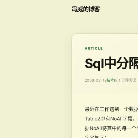
冯威的博客
ARTICLE
Sql中分
2008-03-18
技术
约 1 分钟阅读
最近在工作遇到一个数据库查
Table2中有NoAll字段
据NoAll将其中的每一个N
定义如下：