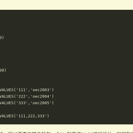
)

0)

VALUES('111','oec2003')

VALUES('222','oec2004')

VALUES('333','oec2005')
