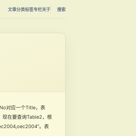
文章
分类
标签
专栏
关于
搜索
o对应一个Title，表
3″，现在要查询Table2，根
004,oec2004″。表