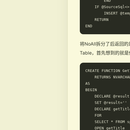
        END

    IF @SourceSql<>'
        INSERT @tem
    RETURN

将NoAll拆分了后返回的
Table，首先想到的
CREATE FUNCTION Get
    RETURNS NVARCHA
AS

BEGIN

    DECLARE @result
    SET @result=''

    DECLARE getTitl
    FOR

    SELECT * FROM s
    OPEN getTitle
