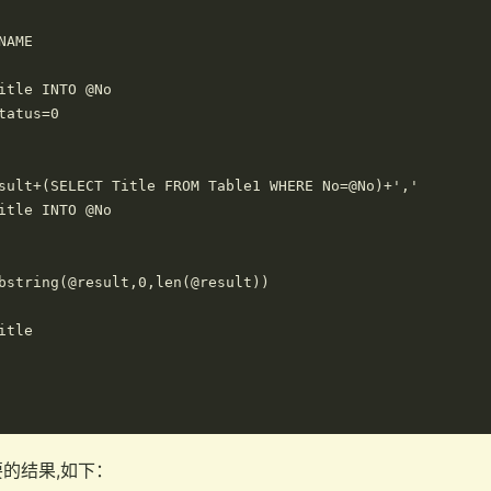
AME

itle INTO @No

tatus=0

sult+(SELECT Title FROM Table1 WHERE No=@No)+','

itle INTO @No

bstring(@result,0,len(@result))

tle

的结果,如下：