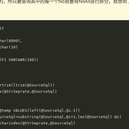
隔的，所以要查询其中的每一个No就要将NoAll进行拆分，就想到了
t

har(8000),

char(10)

(F1 VARCHAR(100))

rtrim(ltrim(@SourceSql))

x(@StrSeprate,@SourceSql)

@temp VALUES(left(@SourceSql,@i-1))

urceSql=substring(@SourceSql,@i+1,len(@SourceSql)-@i)

charindex(@StrSeprate,@SourceSql)
