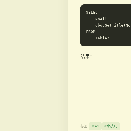
SELECT

    NoAll,

    dbo.GetTitle(No
FROM

结果：
标签
#Sql
#小技巧