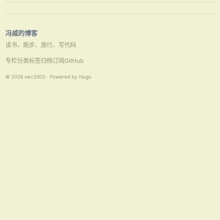
买服务的时间域等等。 在My97的官网中有自定义时间的例子，我只是根
据需要稍加了修 …
冯威的博客
读书、跑步、旅行、写代码
专栏
分类
标签
归档
订阅
GitHub
© 2026 oec2003 · Powered by Hugo