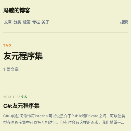
冯威的博客
文章
分类
标签
专栏
关于
搜索
TAG
友元程序集
1 篇文章
2010-11-15
技术
C#:友元程序集
C#中的访问修饰符Internal可以说是介于Public和Private之间，可以使类
型在同程序集中可以被互相访问。但有时会有这样的需求，我们希望一个
程序集中的类型可以被外部的某些程序集可以访问，这时当然不能设置成