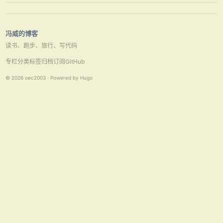
要找的资源已被删除、已更名或暂时不可用”，然后通过Google …
冯威的博客
读书、跑步、旅行、写代码
专栏
分类
标签
归档
订阅
GitHub
© 2026 oec2003 · Powered by Hugo