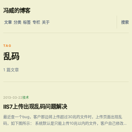
冯威的博客
文章
分类
标签
专栏
关于
搜索
TAG
乱码
1 篇文章
2013-03-22
技术
IIS7上传出现乱码问题解决
最近查一个bug，客户那边将上传超过30兆的文件时，上传页面出现乱
码，如下图所示： 系统默认是只能上传10兆以内的文件，客户自己修改了
webconfig文件后发现此问题。 通过Fiddler2跟踪页面得出乱码内容为“您