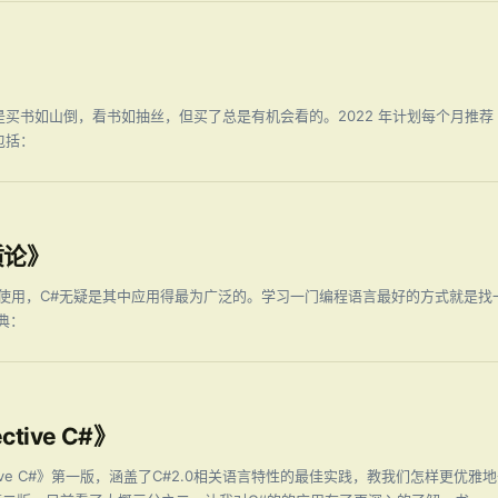
买书如山倒，看书如抽丝，但买了总是有机会看的。2022 年计划每个月推荐 
包括：
质论》
可以使用，C#无疑是其中应用得最为广泛的。学习一门编程语言最好的方式就是
典：
tive C#》
ffective C#》第一版，涵盖了C#2.0相关语言特性的最佳实践，教我们怎样更