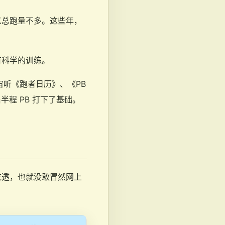
以总跑量不多。这些年，
。
有科学的训练。
宙听《跑者日历》、《PB
昌半程 PB 打下了基础。
吃透，也就没敢冒然网上