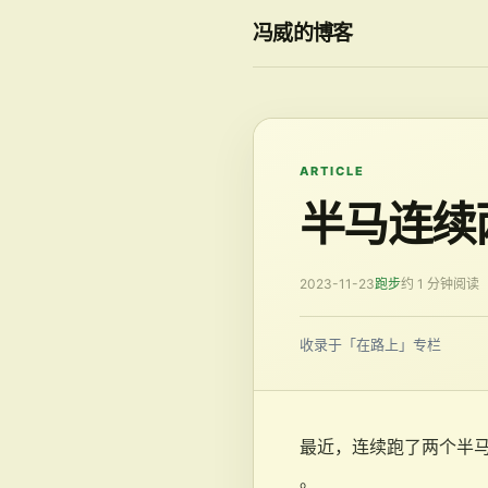
冯威的博客
ARTICLE
半马连续两
2023-11-23
跑步
约 1 分钟阅读
收录于「在路上」专栏
最近，连续跑了两个半马比
。