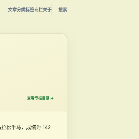
文章
分类
标签
专栏
关于
搜索
查看专栏目录
→
马拉松半马，成绩为 142