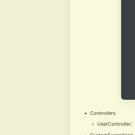
Controllers
UserControl
CustomExceptions