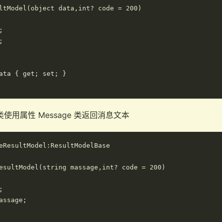
ltModel(object data,int? code = 200)





ata { get; set; }

del 类使用属性 Message 类返回消息文本
eResultModel:ResultModelBase

esultModel(string massage,int? code = 200)



assage;
