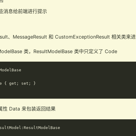
回
些消息给前端进行提示
ult、MessageResult 和 CustomExceptionResult 
delBase 类，ResultModelBase 类中只定义了 Code
ModelBase

e { get; set; }

类用属性 Data 来包装返回结果
sultModel:ResultModelBase
