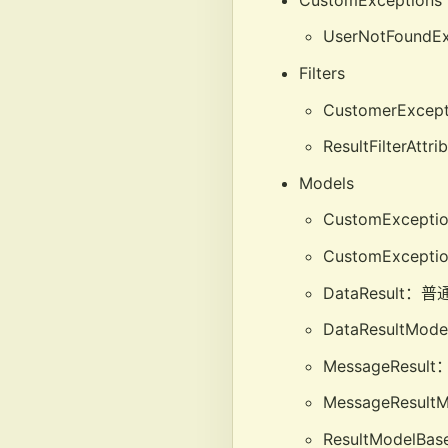
UserNotFou
Filters
CustomerExc
ResultFilter
Models
CustomExcep
CustomExcep
DataResult
DataResult
MessageRes
MessageRes
ResultMode