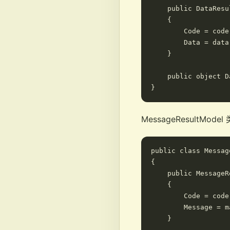
    public DataResu
    {

        Code = code;
        Data = data;
    }

    public object D
MessageResultMo
public class Messag
{

    public MessageR
    {

        Code = code;
        Message = m
    }
