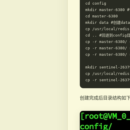
cd config

mkdir master-6380 
cd master-6380

mkdir data #创建da
cp /usr/local/red
cd .. #回退到config目
cp -r master-6380/ 
cp -r master-6380/ 
cp -r master-6380/ 
mkdir sentinel-26
cp /usr/local/redis
创建完成后目录结构如