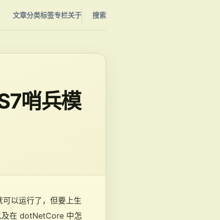
文章
分类
标签
专栏
关于
搜索
tOS7哨兵模
版就可以运行了，但要上生
 dotNetCore 中怎