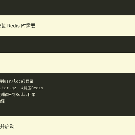
装 Redis 时需要
到usr/local目录

.tar.gz  #解压Redis

进入到解压到Redis目录

译

件并启动