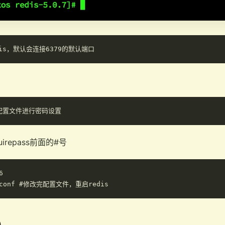
repass前面的#号


)