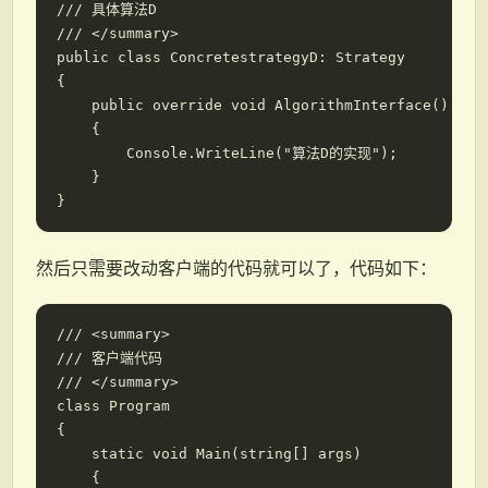
/// 具体算法D

/// </summary>

public class ConcretestrategyD: Strategy

{

    public override void AlgorithmInterface()

    {

        Console.WriteLine("算法D的实现");

    }

然后只需要改动客户端的代码就可以了，代码如下：
/// <summary>

/// 客户端代码

/// </summary>

class Program

{

    static void Main(string[] args)

    {
