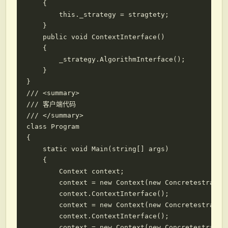
    {

        this._strategy = stragtety;

    }

    public void ContextInterface()

    {

        _strategy.AlgorithmInterface();

    }

}

/// <summary>

/// 客户端代码

/// </summary>

class Program

{

    static void Main(string[] args)

    {

        Context context;

        context = new Context(new Concretestrategy
        context.ContextInterface();

        context = new Context(new Concretestrategy
        context.ContextInterface();

        context = new Context(new Concretestrategy