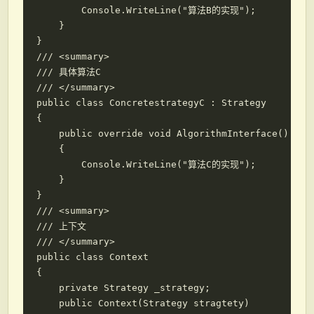
        Console.WriteLine("算法B的实现");

    }

}

/// <summary>

/// 具体算法C

/// </summary>

public class ConcretestrategyC : Strategy

{

    public override void AlgorithmInterface()

    {

        Console.WriteLine("算法C的实现");

    }

}

/// <summary>

/// 上下文

/// </summary>

public class Context

{

    private Strategy _strategy;

    public Context(Strategy stragtety)
