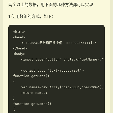
两个以上的数据，用下面的几种方法都可以实现：
1 使用数组的方式，如下：
<html>

<head>

    <title>JS函数返回多个值--oec2003</title>

</head>

<body>

    <input type="button" onclick="getNames()" valu
    <script type="text/javascript">

function getData()

{

    var names=new Array("oec2003","oec2004");

    return names;

}

function getNames()

{
