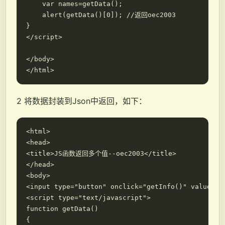
    var names=getData();

    alert(getData()[0]); //返回oec2003

}

</script>

</body>

2 将数据封装到Json中返回，如下：
<html>

<head>

<title>JS函数返回多个值--oec2003</title>

</head>

<body>

<input type="button" onclick="getInfo()" value="te
<script type="text/javascript">

function getData()

{
