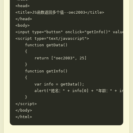
<head>

<title>JS函数返回多个值--oec2003</title>

</head>

<body>

<input type="button" onclick="getInfo()" value="te
<script type="text/javascript">

    function getData()

    {

        return ["oec2003", 25]

    }

    function getInfo()

    {

        var info = getData();

        alert("姓名：" + info[0] + "年龄：" + info[1
    }

</script>

</body>
