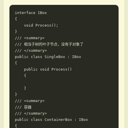
interface IBox

{

    void Process();

}

/// <summary>

/// 相当于树的叶子节点，没有子对象了

/// </summary>

public class SingleBox : IBox

{

    public void Process()

    { 

    }

}

/// <summary>

/// 容器

/// </summary>

public class ContainerBox : IBox

{
