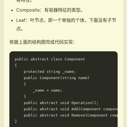
Composite：有容器特征的类型。
Leaf：叶节点，即一个单独的个体，下面没有子节
点。
依据上面的结构图完成代码实现：
public abstract class Component

{

    protected string _name;

    public Component(string name)

    {

        _name = name;

    }

    public abstract void Operation();

    public abstract void Add(Component component);
    public abstract void Remove(Component componen
}
