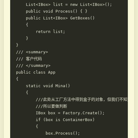
    List<IBox> list = new List<IBox>();

    public void Process() { }

    public List<IBox> GetBoxes()

    {

        return list;

    }

}

/// <summary>

/// 客户代码

/// </summary>

public class App

{

    static void Mina()

    {

        ///此处从工厂方法中得到盒子的对象，但我们不知道是Singl
        ///所以要做判断

        IBox box = Factory.Create();

        if (box is ContainerBox)

        {

            box.Process();
