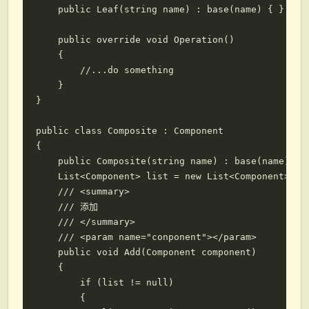
    public Leaf(string name) : base(name) { }

    public override void Operation()

    {

        //...do something

    }

}

public class Composite : Component

{

    public Composite(string name) : base(name) { }
    List<Component> list = new List<Component>();

    /// <summary>

    /// 添加

    /// </summary>

    /// <param name="conponent"></param>

    public void Add(Component component)

    {

        if (list != null)

        {
