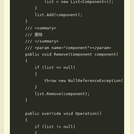
            list = new List<Component>();

        }

        list.Add(component);

    }

    /// <summary>

    /// 删除

    /// </summary>

    /// <param name="component"></param>

    public void Remove(Component component)

    {

        if (list == null)

        {

            throw new NullReferenceException();

        }

        list.Remove(component);

    }

    public override void Operation()

    {

        if (list != null)

        {
