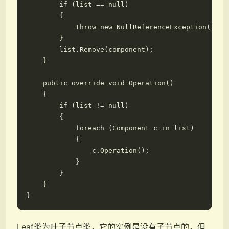
        if (list == null)

        {

            throw new NullReferenceException();

        }

        list.Remove(component);

    }

    public override void Operation()

    {

        if (list != null)

        {

            foreach (Component c in list)

            {

                c.Operation();

            }

        }

    }

Leaf类为叶子节点类，它的实例是没有子节点的，但