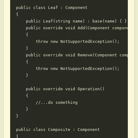
public class Leaf : Component

{

    public Leaf(string name) : base(name) { }

    public override void Add(Component component)

    {

        throw new NotSupportedException();

    }

    public override void Remove(Component componen
    {

        throw new NotSupportedException();

    }

    public override void Operation()

    {

        //...do something

    }

}

public class Composite : Component

{
