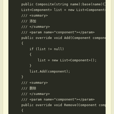
    public Composite(string name):base(name){}

    List<Component> list = new List<Component>();

    /// <summary>

    /// 添加

    /// </summary>

    /// <param name="conponent"></param>

    public override void Add(Component component)

    {

        if (list != null)

        {

            list = new List<Component>();

        }

        list.Add(component);

    }

    /// <summary>

    /// 删除

    /// </summary>

    /// <param name="component"></param>

    public override void Remove(Component componen
    {
