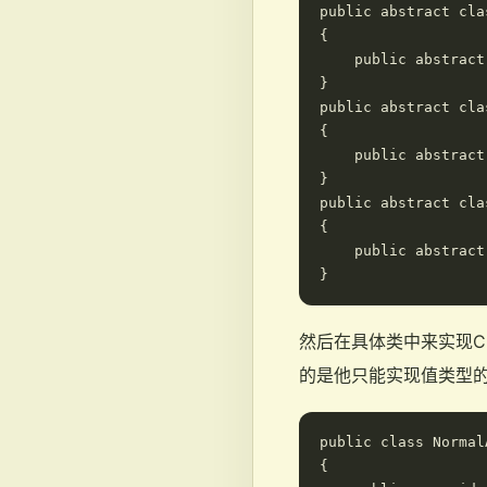
public abstract cla
{

    public abstract
}

public abstract cla
{

    public abstract
}

public abstract cla
{

    public abstract
然后在具体类中来实现Cl
的是他只能实现值类型
public class Normal
{
