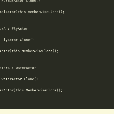
 NormalActor Clone()

malActor)this.MemberwiseClone();

orA : FlyActor

 FlyActor Clone()

Actor)this.MemberwiseClone();

ctorA : WaterActor

 WaterActor Clone()

erActor)this.MemberwiseClone();
