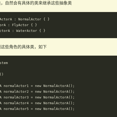
类，自然会有具体的类来继承这些抽象类
ActorA : NormalActor { }

orA : FlyActor { }

用这些角色的具体类，如下
tem

)

A normalActor1 = new NormalActorA();

A normalActor2 = new NormalActorA();

A normalActor3 = new NormalActorA();

A normalActor4 = new NormalActorA();

A normalActor5 = new NormalActorA();
