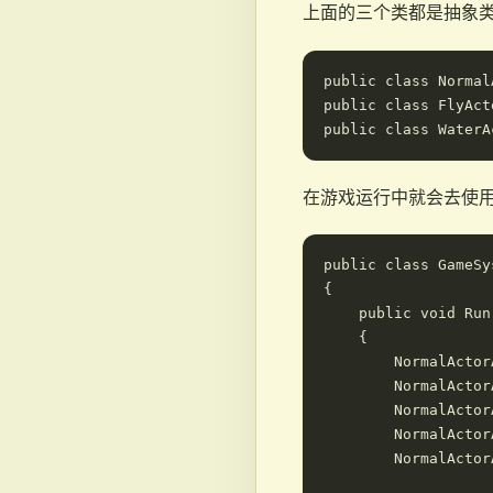
上面的三个类都是抽象
public class Normal
public class FlyAct
在游戏运行中就会去使
public class GameSys
{

    public void Run(
    {

        NormalActor
        NormalActor
        NormalActor
        NormalActor
        NormalActor