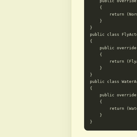
    public override
    {

        return (Nor
    }

}

public class FlyAct
{

    public override
    {

        return (Fly
    }

}

public class WaterA
{

    public override
    {

        return (Wat
    }
