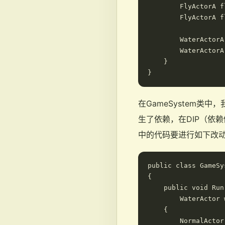
        FlyActorA f
        FlyActorA f
        WaterActorA
        WaterActorA
    }

在GameSystem类中
生了依赖，在DIP（依
中的代码要进行如下改
public class GameSys
{

    public void Run
        WaterActor 
    {

        NormalActor