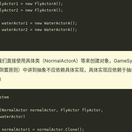
lyActor1 = new FlyActorA();

lyActor2 = new FlyActorA();

 waterActor1 = new WaterActorA();

 waterActor2 = new WaterActorA();

，我们直接使用具体类（NormalActorA）等来创建对象，Game
赖倒置原则）中讲到抽象不应依赖具体实现，具体实现应依赖于抽象，
动
tem

(NormalActor normalActor, FlyActor flyActor,

waterActor)

 normalActor1 = normalActor.Clone();
