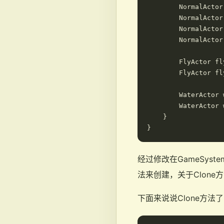
        NormalActor
        NormalActor
        NormalActor
        NormalActor
        FlyActor fl
        FlyActor fl
        WaterActor 
        WaterActor 
    }

经过修改在GameSys
法来创建，关于Clone
下面来说说Clone方法