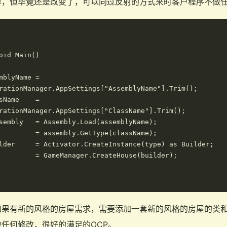
单，但毕竟还是改变了，可以同过反射的方式来时客户程序不做任
oid Main()

mblyName =

rationManager.AppSettings["AssemblyName"].Trim();

sName    =

rationManager.AppSettings["ClassName"].Trim();

sembly   = Assembly.Load(assemblyName);

         = assembly.GetType(className);

lder     = Activator.CreateInstance(type) as Builder;

         = GameManager.CreateHouse(builder);

果有新的风格的房屋需求，需要添加一套新的风格的房屋的类和Bu
任何修改，很好的满足的OCP。