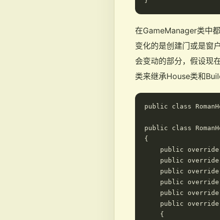
在GameManager
变化的是创建门或是窗
会变动的部分，假设现在需要
类来继承House类和Buil
public class RomanH
public class RomanH
{

    public override
    public override
    public override
    public override
    public override
    public override
    {
