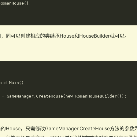
RomanHouse();

可以创建相应的类继承House和HouseBuilder就可以。
oid Main()

 = GameManager.CreateHouse(new RomanHouseBuilder());

use，只需修改GameManager.CreateHouse方法的参数