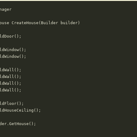
ager

ouse CreateHouse(Builder builder)

ldDoor();

ldWindow();

ldWindow();

ldWall();

ldWall();

ldWall();

ldWall();

ldFloor();

ldHouseCeiling();

der.GetHouse();
