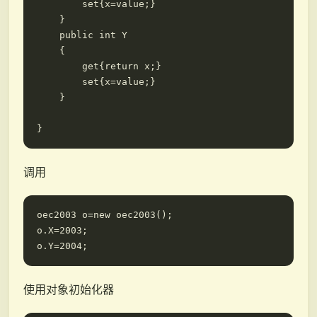
        set{x=value;}

    }

    public int Y

    {

        get{return x;}

        set{x=value;}

    }

调用
oec2003 o=new oec2003();

o.X=2003;

使用对象初始化器