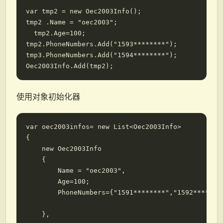
var tmp2 = new Oec2003Info();

tmp2 .Name = "oec2003";

  tmp2.Age=100;

tmp2.PhoneNumbers.Add("1593********");

tmp3.PhoneNumbers.Add("1594********");

使用对象初始化器
var oec2003infos= new List<Oec2003Info>

{

    new Oec2003Info

    {

        Name = "oec2003",

        Age=100;

        PhoneNumbers={"1591********","1592********
    },
