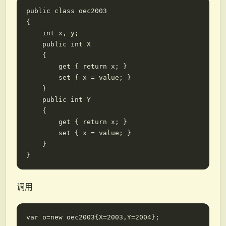
public class oec2003

{

    int x, y;

    public int X

    {

        get { return x; }

        set { x = value; }

    }

    public int Y

    {

        get { return x; }

        set { x = value; }

    }

调用