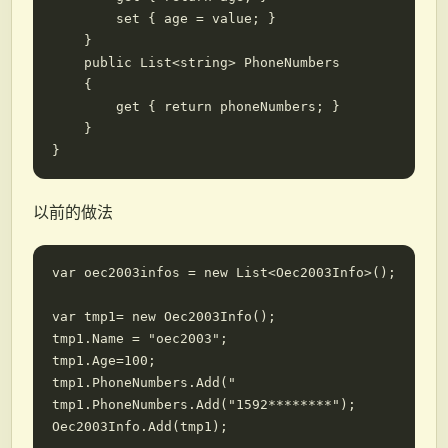
        set { age = value; }

    }

    public List<string> PhoneNumbers

    {

        get { return phoneNumbers; }

    }

以前的做法
var oec2003infos = new List<Oec2003Info>();

var tmp1= new Oec2003Info();

tmp1.Name = "oec2003";

tmp1.Age=100;

tmp1.PhoneNumbers.Add("

tmp1.PhoneNumbers.Add("1592********");

Oec2003Info.Add(tmp1);
