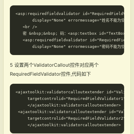
<asp:requiredfieldvalidator id="RequiredFieldVali
       display="None" errormessage="姓名不能为空<br>
   <br />

   密 &nbsp;&nbsp; 码：<asp:textbox id="TextBox2" ru
   <asp:requiredfieldvalidator id="RequiredFieldV
5 设置两个ValidatorCallout控件对应两个
RequiredFieldValidator控件,代码如下
<ajaxtoolkit:validatorcalloutextender id="Validato
     targetcontrolid="RequiredFieldValidator1">

     </ajaxtoolkit:validatorcalloutextender>

 <ajaxtoolkit:validatorcalloutextender id="Validat
     targetcontrolid="RequiredFieldValidator2">
