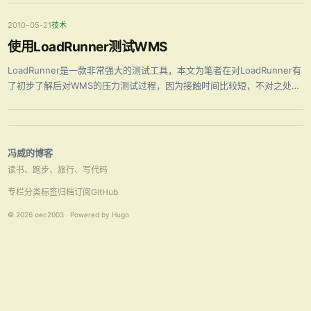
2010-05-21
技术
使用LoadRunner测试WMS
LoadRunner是一款非常强大的测试工具，本文为笔者在对LoadRunner有
了初步了解后对WMS的压力测试过程，因为接触时间比较短，不对之处欢
迎大家指出。由于Licence的原因，对WMS的测试只支持最多100个虚拟
用户。下面就开始测试了。 1 要有一个可用的WMS的地址， …
冯威的博客
读书、跑步、旅行、写代码
专栏
分类
标签
归档
订阅
GitHub
© 2026 oec2003 · Powered by Hugo