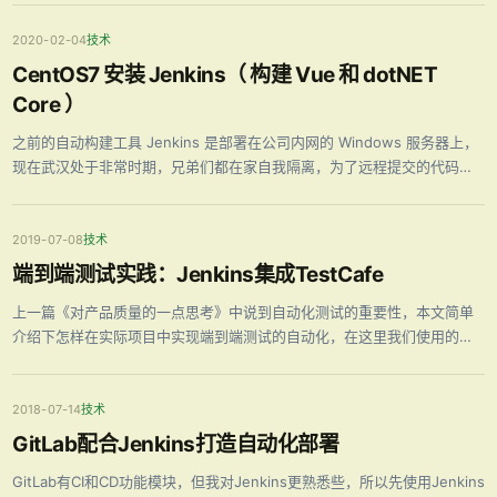
理 现在又有了些新的变化和改进，之所以需要改进，肯定是遇到问题了，
…
2020-02-04
技术
CentOS7 安装 Jenkins（ 构建 Vue 和 dotNET
Core ）
之前的自动构建工具 Jenkins 是部署在公司内网的 Windows 服务器上，
现在武汉处于非常时期，兄弟们都在家自我隔离，为了远程提交的代码能
自动构建，需要在外网的 CentOS 服务器上搭建 Jenkins 环境来进行构建
工作。
2019-07-08
技术
端到端测试实践：Jenkins集成TestCafe
上一篇《对产品质量的一点思考》中说到自动化测试的重要性，本文简单
介绍下怎样在实际项目中实现端到端测试的自动化，在这里我们使用的端
到端测试工具是TestCafe。 环境 Jenkisn：2.183 TestCafe：1.3.0 为什
么采用TestCafe做自动化测试 前端Vue或是 …
2018-07-14
技术
GitLab配合Jenkins打造自动化部署
GitLab有CI和CD功能模块，但我对Jenkins更熟悉些，所以先使用Jenkins