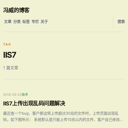
冯威的博客
文章
分类
标签
专栏
关于
搜索
TAG
IIS7
1 篇文章
2013-03-22
技术
IIS7上传出现乱码问题解决
最近查一个bug，客户那边将上传超过30兆的文件时，上传页面出现乱
码，如下图所示： 系统默认是只能上传10兆以内的文件，客户自己修改了
webconfig文件后发现此问题。 通过Fiddler2跟踪页面得出乱码内容为“您