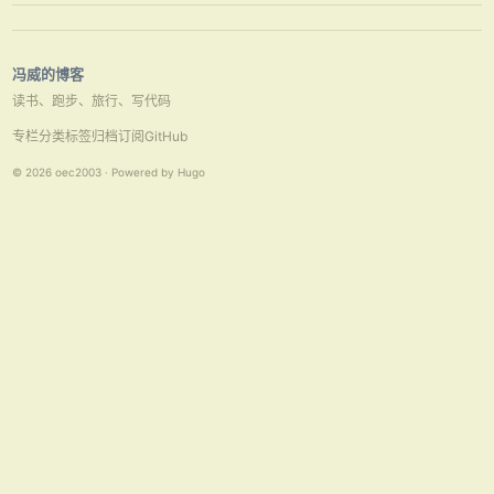
要找的资源已被删除、已更名或暂时不可用”，然后通过Google …
冯威的博客
读书、跑步、旅行、写代码
专栏
分类
标签
归档
订阅
GitHub
© 2026 oec2003 · Powered by Hugo