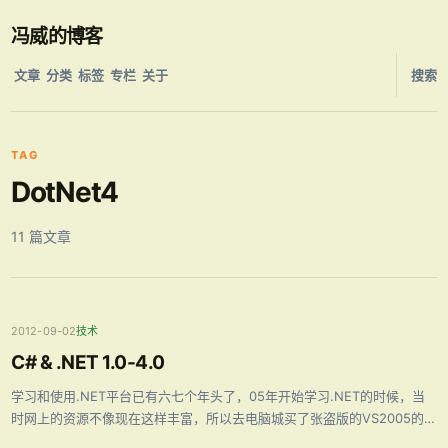
冯威的博客
文章
分类
标签
专栏
关于
搜索
TAG
DotNet4
11 篇文章
2012-09-02
技术
C# & .NET 1.0-4.0
学习和使用.NET平台已有六七个年头了，05年开始学习.NET的时候，当
时网上的资源不像现在这样丰富，所以去电脑城买了张盗版的VS2005的光
盘，安装时才发现是VS2003，当时有一种被坑的感觉，但也正是如此，让