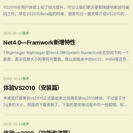
VS2010在用户体验上有了很大提升，可以让我们更方便和快捷地来进行编
码工作。早在VS2010Beta版的时候，我曾写过一篇文章介绍VS2010的一
些新特性，此文算是对那篇文章的补充吧。 1 方便地删除Recent Projects
如果用VS2010打开过项目，那么在启动 …
2010-05-26
技术
Net4.0—Framwork新增特性
1 BigInteger BigInteger是Net4.0种System.Numerics命名空间下的一个
新类，表示任意大小的带符号整数。像以前版本中的Int32，int64等这些
都有MinValue和MaxValue属性，也就是说有大小的限制，而BigInteger
没有大小的 …
2009-10-24
技术
体验VS2010（安装篇）
本来是打算等到vs2010正式版出来之后再安装vs2010体验，不过鉴于才
2g多的大小，就提前下载安装了，下面的是安装过程中的一些截图。和以
前装vs2008不同的是，在安装过程中，出现了两次重启电脑。必须重启后
才能继续安装。安装的东西很多所以时间也比装vs2008长了不少。
2009-10-24
技术