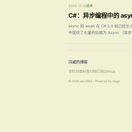
2020-11-16
技术
C#：异步编程中的 async
async 和 await 在 C# 5
中提供了大量的后缀为 Async （异步）
冯威的博客
专栏
分类
标签
归档
订阅
GitHub
© 2026 oec2003 · Powered by Hugo