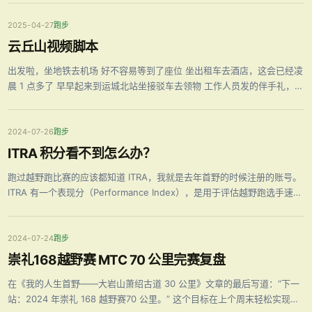
绍 云丘山越野赛是由国际越野跑赛事联盟（UTMB）主办的年度赛事 …
2025-04-27
跑步
云丘山视频脚本
出发啦，坐地铁去机场 好不容易等到了座位 坐出租车去酒店，这会已经凌
晨 1 点多了 早早起来到运城北站坐接驳车去领物 工作人员发的伴手礼，全
是好吃的 终于到云丘山了 跟群里大佬的合影，还是湖北老乡呢 出发前来
张大合影 要出发啦，好激动 小缓坡可以跑起来 到 CP1 了，水还充足， …
2024-07-26
跑步
ITRA 积分看不到怎么办？
跑过越野跑比赛的应该都知道 ITRA，我就是去年首野的时候注册的账号。
ITRA 有一个表现分（Performance Index），是用于评估越野跑选手速度
的工具。PI 指数的分值范围是 0到 1000 分，它反映了选手的速度潜能。
PI 指数是根据选手过去 36 个月内 5 次 …
2024-07-24
跑步
崇礼168越野赛 MTC 70 公里完赛复盘
在《我的人生首野——大岩山萧绍古道 30 公里》文章的最后写道：“下一
站：2024 年崇礼 168 越野赛70 公里。” 这个目标在上个周末轻松实现