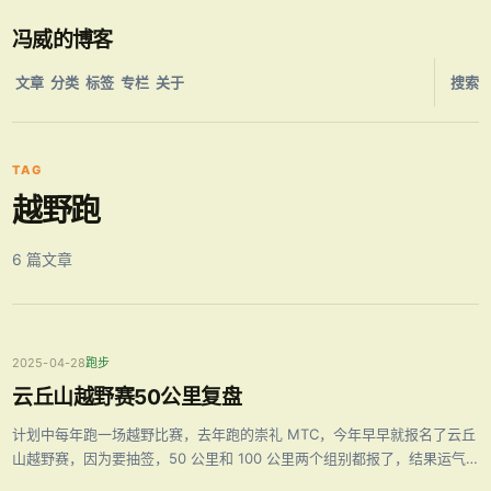
冯威的博客
文章
分类
标签
专栏
关于
搜索
TAG
越野跑
6 篇文章
2025-04-28
跑步
云丘山越野赛50公里复盘
计划中每年跑一场越野比赛，去年跑的崇礼 MTC，今年早早就报名了云丘
山越野赛，因为要抽签，50 公里和 100 公里两个组别都报了，结果运气
很好，都中签了，便退了 100 公里，对 100 公里还是心存敬畏。 赛事介