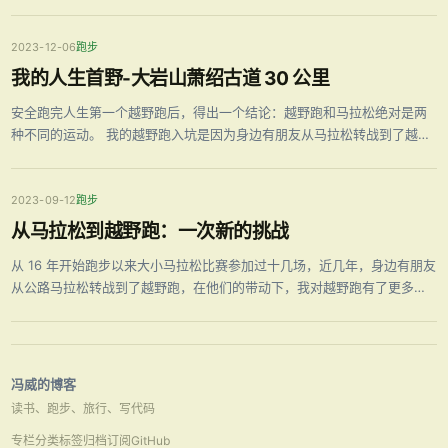
了。
2023-12-06
跑步
我的人生首野-大岩山萧绍古道 30 公里
安全跑完人生第一个越野跑后，得出一个结论：越野跑和马拉松绝对是两
种不同的运动。 我的越野跑入坑是因为身边有朋友从马拉松转战到了越野
跑，于是今年 7 月就和朋友一起报了 12 月份的大岩山越野赛 30 公里组
别。关于和马拉松的区别、装备等，在《从公路马拉松到越野跑：一次新
的挑战》中 …
2023-09-12
跑步
从马拉松到越野跑：一次新的挑战
从 16 年开始跑步以来大小马拉松比赛参加过十几场，近几年，身边有朋友
从公路马拉松转战到了越野跑，在他们的带动下，我对越野跑有了更多的
关注和了解。并且和一个朋友一起报了 12 月份的大岩山越野赛 30 公里组
别，正式开启了我的越野之路。 隔行如隔山，一研究发现越野跑跟公路马
拉松差 …
冯威的博客
读书、跑步、旅行、写代码
专栏
分类
标签
归档
订阅
GitHub