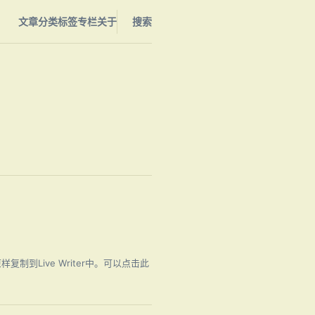
文章
分类
标签
专栏
关于
搜索
代码原样复制到Live Writer中。可以点击此