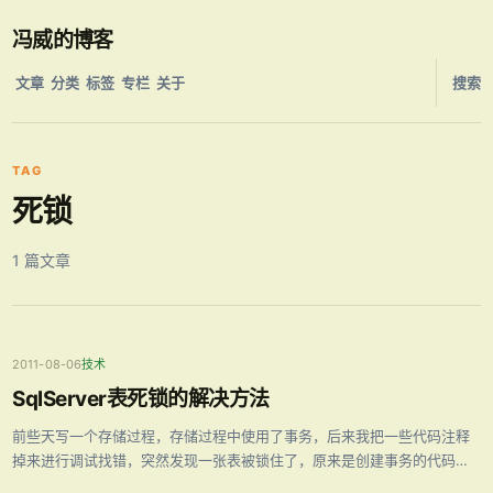
冯威的博客
文章
分类
标签
专栏
关于
搜索
TAG
死锁
1 篇文章
2011-08-06
技术
SqlServer表死锁的解决方法
前些天写一个存储过程，存储过程中使用了事务，后来我把一些代码注释
掉来进行调试找错，突然发现一张表被锁住了，原来是创建事务的代码忘
记注释掉。本文表锁住了的解决方法。 其实不光是上面描述的情况会锁住