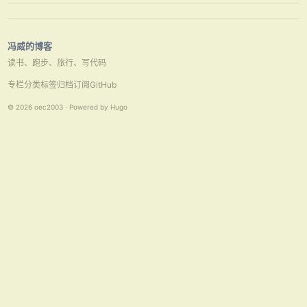
表，还有很多种场景会使表放生死锁，解锁其实很简单，下面用一个示例
来讲解： 1 首先创建 …
冯威的博客
读书、跑步、旅行、写代码
专栏
分类
标签
归档
订阅
GitHub
© 2026 oec2003 · Powered by Hugo