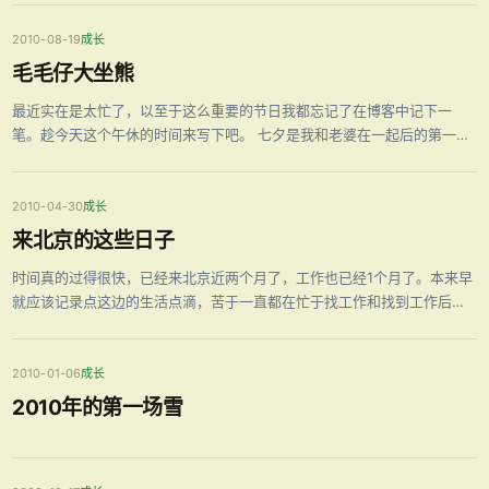
2010-08-19
成长
毛毛仔大坐熊
最近实在是太忙了，以至于这么重要的节日我都忘记了在博客中记下一
笔。趁今天这个午休的时间来写下吧。 七夕是我和老婆在一起后的第一个
比较重大的节日，我们是今年3月才开始在一起的，准确的说现在还是我的
女朋友，不过在我心里她已经是我老婆了，所以称之为老婆。 七夕的前几
天，我们在网上团购了 …
2010-04-30
成长
来北京的这些日子
时间真的过得很快，已经来北京近两个月了，工作也已经1个月了。本来早
就应该记录点这边的生活点滴，苦于一直都在忙于找工作和找到工作后的
适应工作中，直到现在才稍微清闲一点，回忆着记录点这两月的点点滴滴
吧。 游玩 3月初从家里出发来的北京，这次上京并没有背井离乡的感觉，
因为是同父母一起来 …
2010-01-06
成长
2010年的第一场雪