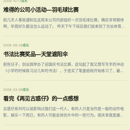
2009-10-17
成长
难得的公司小活动—羽毛球比赛
前几天人事就通知在这周末公司内部组织一次羽毛球比赛，确实非常期待
啊，毕竟好久都没怎么运动了。 昨天下午下班后我们就来到了光谷体育馆
的羽毛球馆，先进行了一些热身就进行了分组比赛，我的搭档是公司的一
位女同事，水平当然是没我好了，呵呵！！！ 在经过一轮紧张激烈的比赛
后，我们很幸运的拿到 …
2009-09-28
成长
书法比赛奖品—天堂遮阳伞
前些日子，创业园举办了迎国庆书法比赛，这勾起了我又想写写字的冲动
（小学的时候练习过几年的书法），于是买了笔墨纸砚开始练习了，最终
交了一幅《沁园春国庆》的作品。 今天人事部刘姐给了我一把天堂的遮阳
伞说是书法比赛的奖品，应该也就是一纪念奖，而且还给裱起来挂在了创
业园那边的大厅，真的有 …
2008-03-06
成长
看完《再见古惑仔》的一点感想
古惑仔系列可以说影响过我们这一代人，有的人只是当作是一般的动作电
影，娱乐一下而已，有的人可能会效仿片中的一些行为。很庆幸我是属于
前者。 近几天我看到《再见古惑仔》的这个片名，第一想到的就是是不是
剧组想到8年前的古惑仔系列给社会带来的负面影响太大，拍这个来挽回一