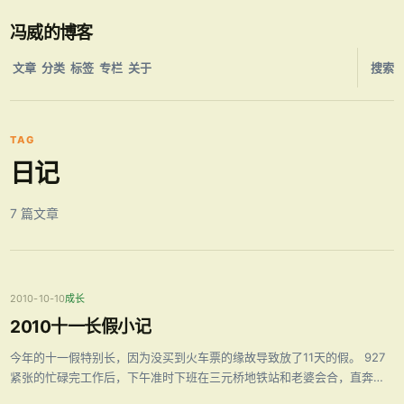
冯威的博客
文章
分类
标签
专栏
关于
搜索
TAG
日记
7 篇文章
2010-10-10
成长
2010十一长假小记
今年的十一假特别长，因为没买到火车票的缘故导致放了11天的假。 927
紧张的忙碌完工作后，下午准时下班在三元桥地铁站和老婆会合，直奔北
京西站。