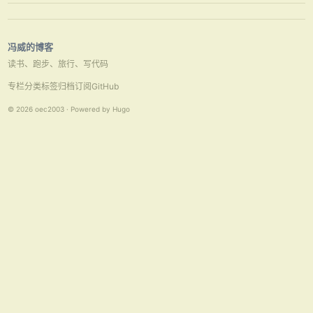
的 在项目的初期阶段，文档对于需求分析和设计至关重要，它帮助团队理
解整体目标和约束。而 …
冯威的博客
读书、跑步、旅行、写代码
专栏
分类
标签
归档
订阅
GitHub
© 2026 oec2003 · Powered by Hugo