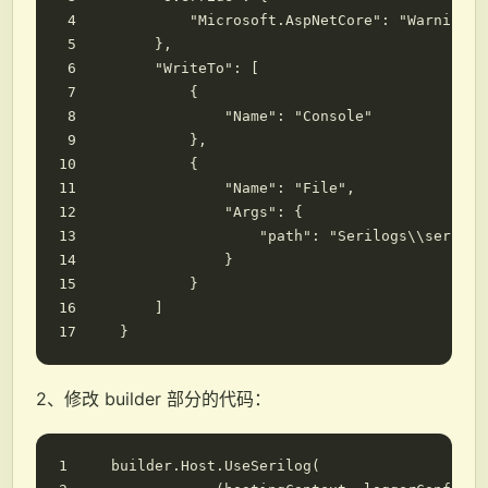
"Microsoft.AspNetCore"
:
"Warning"
},
"WriteTo"
:
[
{
"Name"
:
"Console"
},
{
"Name"
:
"File"
,
"Args"
:
{
"path"
:
"Serilogs\\serilog
}
}
]
}
2、修改 builder 部分的代码：
builder
.
Host
.
UseSerilog
(