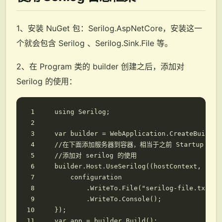
1、安装 NuGet 包：Serilog.AspNetCore，安装这一
个就会包含 Serilog 、Serilog.Sink.File 等。
2、在 Program 类的 builder 创建之后，添加对
Serilog 的使用：
using
Serilog
;
var
builder
=
WebApplication
.
CreateBuilder
//在下面添加服务器到容器，相当于之前 Startup 类中的 C
//添加对 serilog 的使用
builder
.
Host
.
UseSerilog
((
hostContext
,
serv
configuration
.
WriteTo
.
File
(
"serilog-file.txt"
)
.
WriteTo
.
Console
();
});
var
app
=
builder
.
Build
();