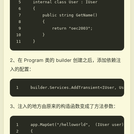
internal
class
User
:
IUser
{
public
string
GetName
()
{
return
"oec2003"
;
}
}
2、在 Program 类的 builder 创建之后，添加依赖注
入的配置：
builder
.
Services
.
AddTransient
<
IUser
,
User
>(
3、注入的地方由原来的构造函数变成了方法参数：
app
.
MapGet
(
"/helloworld"
,
(
IUser
user
)
=>
{