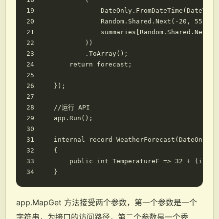
DateOnly
.
FromDateTime
(
DateTime
Random
.
Shared
.
Next
(-
20
,
55
),
summaries
[
Random
.
Shared
.
Next
(
s
))
.
ToArray
();
return
forecast
;
});
//运行 API
app
.
Run
();
internal
record
WeatherForecast
(
DateOnly
D
{
public
int
TemperatureF
=>
32
+
(
int
)(
}
app.MapGet 方法接受两个参数，第一个参数是一个
字符串，为接口的访问路径，第二个参数是一个委