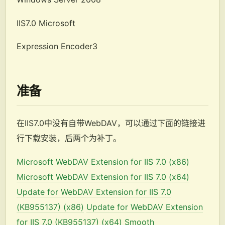
IIS7.0 Microsoft
Expression Encoder3
准备
在IIS7.0中没有自带WebDAV，可以通过下面的链接进
行下载安装，后两个为补丁。
Microsoft WebDAV Extension for IIS 7.0 (x86)
Microsoft WebDAV Extension for IIS 7.0 (x64)
Update for WebDAV Extension for IIS 7.0
(KB955137) (x86)
Update for WebDAV Extension
for IIS 7.0 (KB955137) (x64)
Smooth