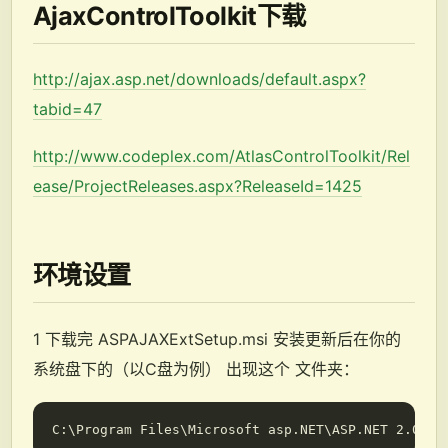
AjaxControlToolkit下载
http://ajax.asp.net/downloads/default.aspx?
tabid=47
http://www.codeplex.com/AtlasControlToolkit/Rel
ease/ProjectReleases.aspx?ReleaseId=1425
环境设置
1 下载完 ASPAJAXExtSetup.msi 安装更新后在你的
系统盘下的（以C盘为例） 出现这个 文件夹：