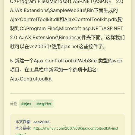
C:\Program Files\Microsoft ASP.NET\ASP.NET 2.0
AJAX Extensions\SampleWebSite\Bin下面生成的
AjaxControlToolkit.dll和AjaxControlToolkit.pdb复
制到C:\Program Files\Microsoft asp.NET\ASP.NET
2.0 AJAX Extensions\Binaries文件夹下面，这样我们
就可以在vs2005中使用ajax.net这些控件了。
5 新建一个Ajax ControlToolkitWebSite 类型的web
项目。在工具栏中新添加一个选项卡起名：
AjaxControltoolkit
标签
#Ajax
#AspNet
本文作者：oec2003
本文链接：
https://fwhyy.com/2007/08/ajaxcontroltoolkit-inst
alling/